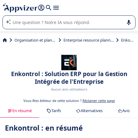
répondre (plusieurs lignes avec
shift + entrée
).
L'IA de Appvizer vous guide dans l'utilisation ou la sélection de
logiciel SaaS en entreprise.
Organisation et planification
Enterprise resource planning (ERP)
Enkontrol
Enkontrol : Solution ERP pour la Gestion
Intégrée de l'Entreprise
Aucun avis utilisateurs
Vous êtes éditeur de cette solution ?
Réclamer cette page
En résumé
Tarifs
Alternatives
Avis
Enkontrol : en résumé