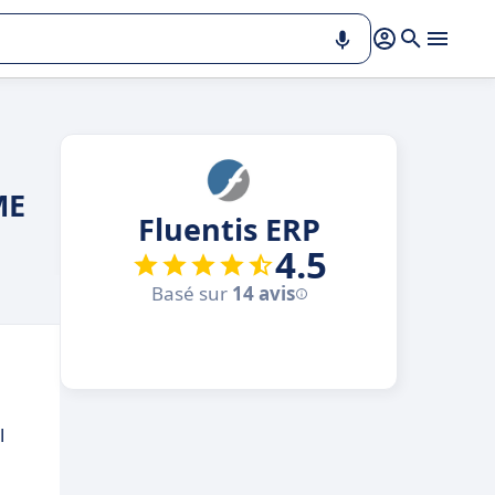
ME
Fluentis ERP
4.5
Basé sur
14 avis
l