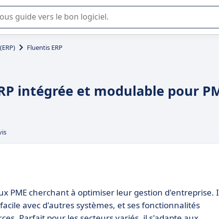
lisation ou la sélection de logiciel SaaS en entreprise.
 (ERP)
Fluentis ERP
 ERP intégrée et modulable pour P
vis
aux PME cherchant à optimiser leur gestion d'entreprise. I
facile avec d'autres systèmes, et ses fonctionnalités
s. Parfait pour les secteurs variés, il s'adapte aux