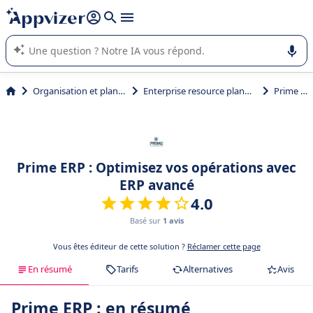
répondre (plusieurs lignes avec
shift + entrée
).
L'IA de Appvizer vous guide dans l'utilisation ou la sélection de
logiciel SaaS en entreprise.
Organisation et planification
Enterprise resource planning (ERP)
Prime ERP
Prime ERP : Optimisez vos opérations avec
ERP avancé
4.0
Basé sur
1 avis
Vous êtes éditeur de cette solution ?
Réclamer cette page
En résumé
Tarifs
Alternatives
Avis
Prime ERP : en résumé