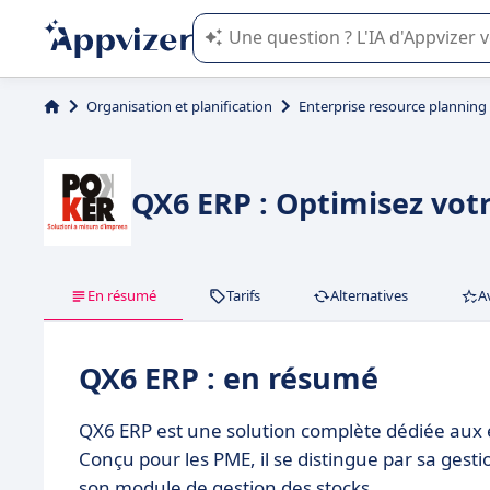
L'IA de Appvizer vous guide dans l'uti
Organisation et planification
Enterprise resource planning
QX6 ERP : Optimisez votr
En résumé
Tarifs
Alternatives
A
QX6 ERP : en résumé
QX6 ERP est une solution complète dédiée aux e
Conçu pour les PME, il se distingue par sa gesti
son module de gestion des stocks.