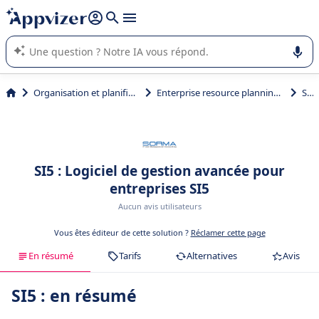
répondre (plusieurs lignes avec
shift + entrée
).
L'IA de Appvizer vous guide dans l'utilisation ou la sélection de
logiciel SaaS en entreprise.
Organisation et planification
Enterprise resource planning (ERP)
SI5
SI5 : Logiciel de gestion avancée pour
entreprises SI5
Aucun avis utilisateurs
Vous êtes éditeur de cette solution ?
Réclamer cette page
En résumé
Tarifs
Alternatives
Avis
SI5 : en résumé