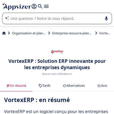
répondre (plusieurs lignes avec
shift + entrée
).
L'IA de Appvizer vous guide dans l'utilisation ou la sélection de
logiciel SaaS en entreprise.
Organisation et planification
Enterprise resource planning (ERP)
VortexERP
VortexERP : Solution ERP innovante pour
les entreprises dynamiques
Aucun avis utilisateurs
En résumé
Tarifs
Alternatives
Avis
VortexERP : en résumé
VortexERP est un logiciel conçu pour les entreprises