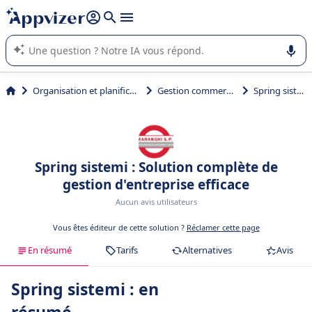
répondre (plusieurs lignes avec
shift + entrée
).
L'IA de Appvizer vous guide dans l'utilisation ou la sélection de
logiciel SaaS en entreprise.
Organisation et planification
Gestion commerciale
Spring sistemi
Spring sistemi : Solution complète de
gestion d'entreprise efficace
Aucun avis utilisateurs
Vous êtes éditeur de cette solution ?
Réclamer cette page
En résumé
Tarifs
Alternatives
Avis
Spring sistemi : en