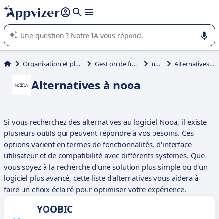
répondre (plusieurs lignes avec
shift + entrée
).
L'IA de Appvizer vous guide dans l'utilisation ou la sélection de
logiciel SaaS en entreprise.
Organisation et planification
Gestion de franchises
nooa
Alternatives à nooa
Alternatives à nooa
Si vous recherchez des alternatives au logiciel Nooa, il existe
plusieurs outils qui peuvent répondre à vos besoins. Ces
options varient en termes de fonctionnalités, d'interface
utilisateur et de compatibilité avec différents systèmes. Que
vous soyez à la recherche d'une solution plus simple ou d'un
logiciel plus avancé, cette liste d'alternatives vous aidera à
faire un choix éclairé pour optimiser votre expérience.
YOOBIC