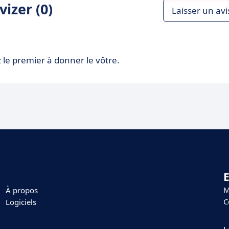
izer (0)
Laisser un avi
 le premier à donner le vôtre.
E
M
À propos
C
Logiciels