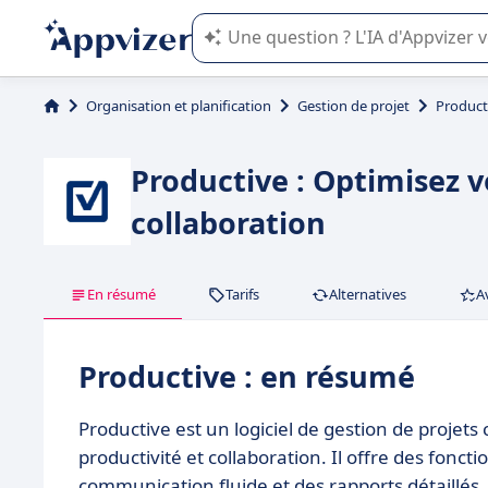
L'IA de Appvizer vous guide dans l'uti
Organisation et planification
Gestion de projet
Product
Productive : Optimisez v
collaboration
En résumé
Tarifs
Alternatives
A
Productive : en résumé
Productive est un logiciel de gestion de projet
productivité et collaboration. Il offre des fonc
communication fluide et des rapports détaillés, l