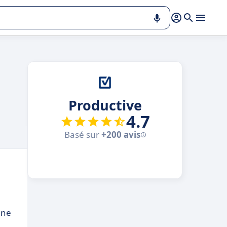
Productive
4.7
Basé sur
+200 avis
une