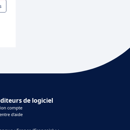
s
diteurs de logiciel
on compte
entre d'aide