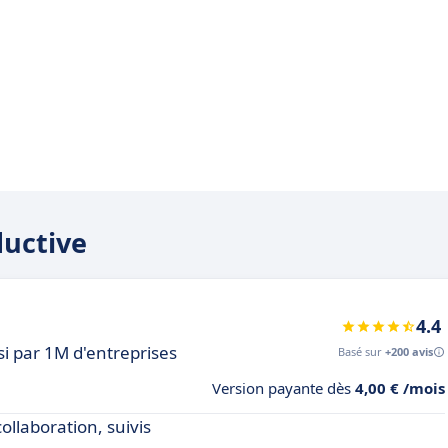
ductive
4.4
isi par 1M d'entreprises
Basé sur
+200 avis
Version payante dès
4,00 € /mois
collaboration, suivis