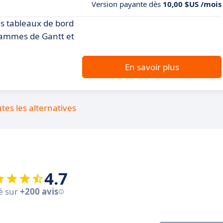
Version payante dès
10,00 $US /mois
es tableaux de bord
grammes de Gantt et
En savoir plus
utes les alternatives
4.7
é sur
+200 avis