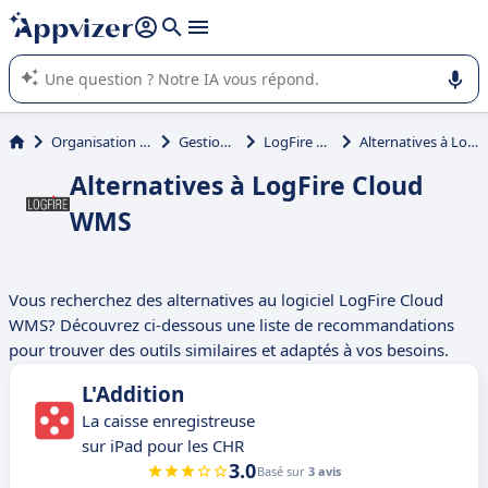
répondre (plusieurs lignes avec
shift + entrée
).
L'IA de Appvizer vous guide dans l'utilisation ou la sélection de
logiciel SaaS en entreprise.
Organisation et planification
Gestion de stock
LogFire Cloud WMS
Alternatives à LogFire Cloud WMS
Alternatives à LogFire Cloud
WMS
Vous recherchez des alternatives au logiciel LogFire Cloud
WMS? Découvrez ci-dessous une liste de recommandations
pour trouver des outils similaires et adaptés à vos besoins.
L'Addition
La caisse enregistreuse
sur iPad pour les CHR
3.0
Basé sur
3 avis