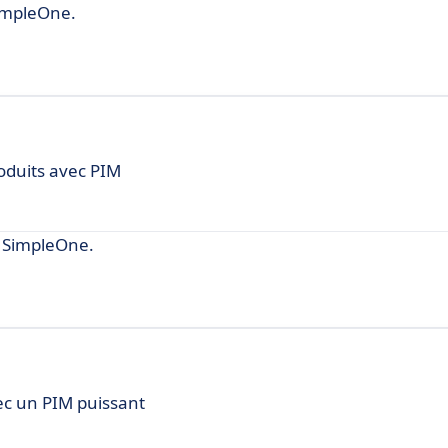
impleOne.
oduits avec PIM
 SimpleOne.
ec un PIM puissant