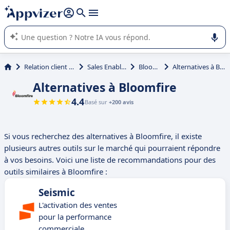
répondre (plusieurs lignes avec
shift + entrée
).
L'IA de Appvizer vous guide dans l'utilisation ou la sélection de
logiciel SaaS en entreprise.
Relation client et vente
Sales Enablement
Bloomfire
Alternatives à Bloomfire
Alternatives à Bloomfire
4.4
Basé sur
+200 avis
Si vous recherchez des alternatives à Bloomfire, il existe
plusieurs autres outils sur le marché qui pourraient répondre
à vos besoins. Voici une liste de recommandations pour des
outils similaires à Bloomfire :
Seismic
L'activation des ventes
pour la performance
commerciale