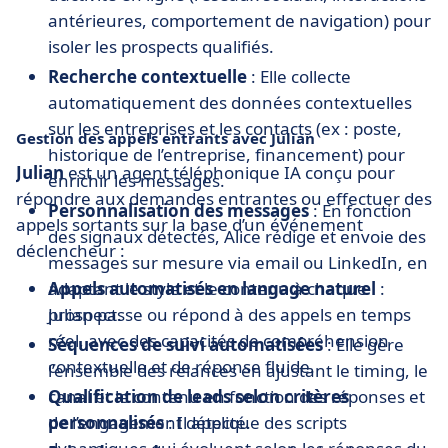
antérieures, comportement de navigation) pour
isoler les prospects qualifiés.
Recherche contextuelle
: Elle collecte
automatiquement des données contextuelles
sur les entreprises et les contacts (ex : poste,
Gestion des appels entrants avec Julian
historique de l’entreprise, financement) pour
Julian
est un agent téléphonique IA conçu pour
enrichir les messages.
répondre aux demandes entrantes ou effectuer des
Personnalisation des messages
: En fonction
appels sortants sur la base d’un événement
des signaux détectés, Alice rédige et envoie des
déclencheur :
messages sur mesure via email ou LinkedIn, en
adaptant le style et le contenu à chaque
Appels automatisés en langage naturel
:
prospect.
Julian passe ou répond à des appels en temps
réel, avec des capacités de compréhension
Séquences de suivi automatisées
: Elle gère
contextuelle et de réponse fluide.
l’ensemble des relances en ajustant le timing, le
canal et le contenu en fonction des réponses et
Qualification de leads selon critères
de l’engagement détecté.
personnalisés
: Il applique des scripts