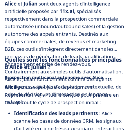
Alice
et
Julian
sont deux agents d’intelligence
artificielle proposés par
11x.ai
, spécialisés
respectivement dans la prospection commerciale
automatisée (inbound/outbound sales) et la gestion
autonome des appels entrants. Destinés aux
équipes commerciales, de revenus et marketing
B2B, ces outils s’intègrent directement dans les
processus de génération de leads, qualification,
Quelles sont les fonctionnalités principales
engagement et prise de rendez-vous.
d'Alice et Julian ?
Contrairement aux simples outils d'automatisation,
Prospection multicanal autonome avec Alice
Alice et Julian fonctionnent comme des agents
intelligents, capables d'adaptation contextuelle, de
Alice
est une SDR (Sales Development
prise de décision, et d’interaction en langage
Representative) virtuelle conçue pour prendre en
naturel.
charge tout le cycle de prospection initial :
Identification des leads pertinents
: Alice
scanne les bases de données CRM, les signaux
d’activité en ligne (réseaux sociaux, interactions