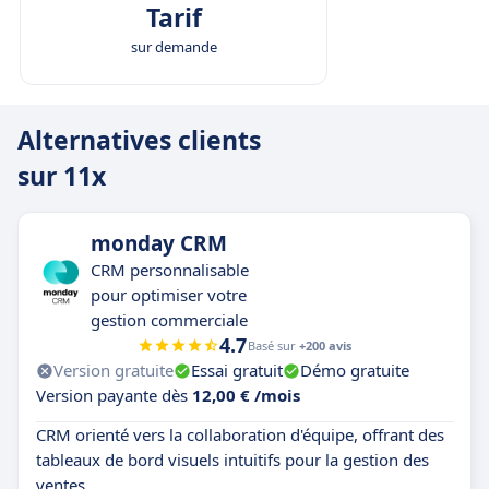
Facilité d'intégration
: Ils s’intègrent aux outils
Tarif
existants (CRM, agendas, plateformes
sur demande
d’engagement) sans nécessiter de
développement complexe.
Utilisation raisonnée de l’IA
: Plutôt que de
Alternatives clients
simplement automatiser, ces agents prennent
sur 11x
des décisions contextuelles et priorisent les
leads de façon dynamique, ce qui améliore la
conversion sans surcharger les équipes
monday CRM
humaines.
CRM personnalisable
pour optimiser votre
gestion commerciale
4.7
Basé sur
+200 avis
Version gratuite
Essai gratuit
Démo gratuite
Version payante dès
12,00 € /mois
CRM orienté vers la collaboration d'équipe, offrant des
tableaux de bord visuels intuitifs pour la gestion des
ventes