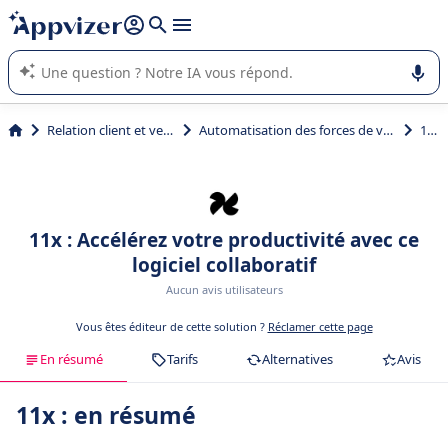
répondre (plusieurs lignes avec
shift + entrée
).
L'IA de Appvizer vous guide dans l'utilisation ou la sélection de
logiciel SaaS en entreprise.
Relation client et vente
Automatisation des forces de vente
11x
11x : Accélérez votre productivité avec ce
logiciel collaboratif
Aucun avis utilisateurs
Vous êtes éditeur de cette solution ?
Réclamer cette page
En résumé
Tarifs
Alternatives
Avis
11x : en résumé