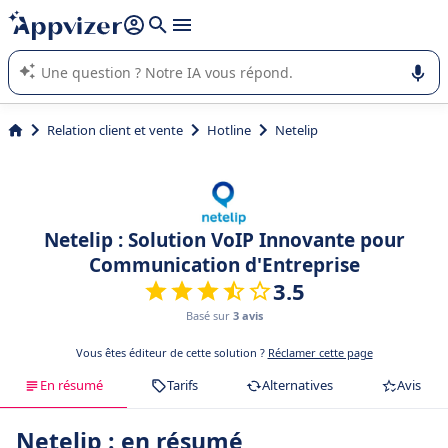
répondre (plusieurs lignes avec
shift + entrée
).
L'IA de Appvizer vous guide dans l'utilisation ou la sélection de
logiciel SaaS en entreprise.
Relation client et vente
Hotline
Netelip
Netelip : Solution VoIP Innovante pour
Communication d'Entreprise
3.5
Basé sur
3 avis
Vous êtes éditeur de cette solution ?
Réclamer cette page
En résumé
Tarifs
Alternatives
Avis
Netelip : en résumé