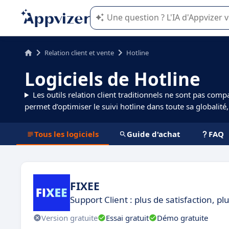
L'IA de Appvizer vous guide dans l'uti
Relation client et vente
Hotline
Logiciels de Hotline
Les outils relation client traditionnels ne sont pas compa
permet d’optimiser le suivi hotline dans toute sa globalité
Tous les logiciels
Guide d'achat
FAQ
FIXEE
Support Client : plus de satisfaction, pl
Version gratuite
Essai gratuit
Démo gratuite