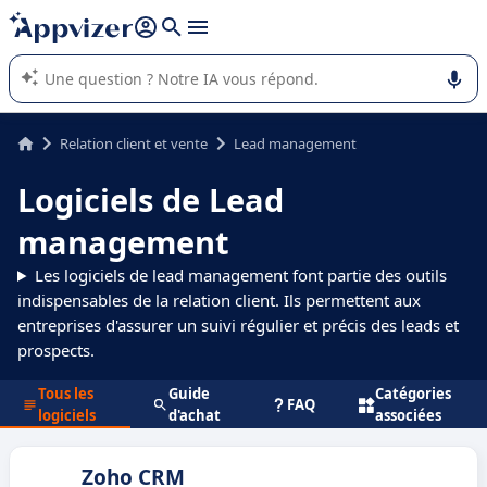
répondre (plusieurs lignes avec
shift + entrée
).
L'IA de Appvizer vous guide dans l'utilisation ou la sélection de
logiciel SaaS en entreprise.
Relation client et vente
Lead management
Logiciels de Lead
management
Les logiciels de lead management font partie des outils
indispensables de la relation client. Ils permettent aux
entreprises d'assurer un suivi régulier et précis des leads et
prospects.
Tous les
Guide
Catégories
FAQ
logiciels
d'achat
associées
Zoho CRM