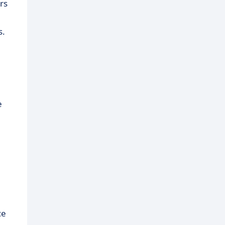
rs
s.
e
ce