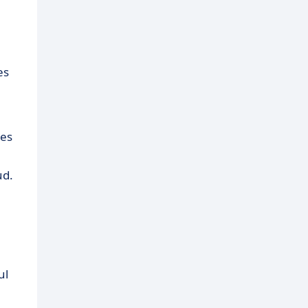
es
les
ud.
ul