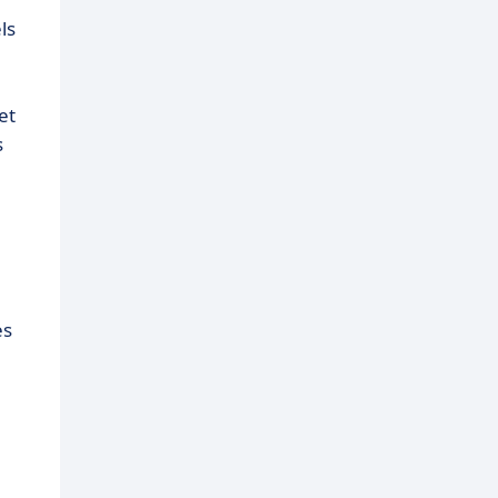
ls
et
s
es