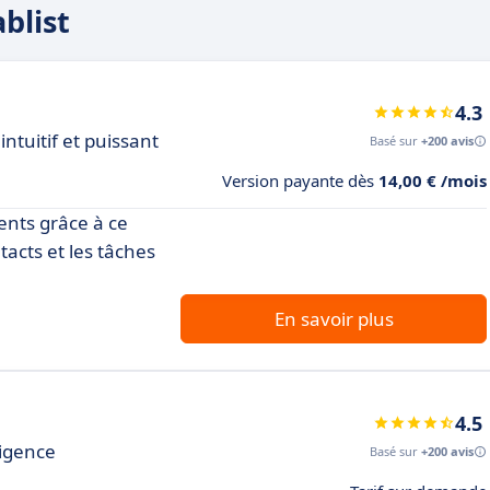
blist
4.3
ntuitif et puissant
Basé sur
+200 avis
Version payante dès
14,00 € /mois
ents grâce à ce
tacts et les tâches
En savoir plus
4.5
ligence
Basé sur
+200 avis