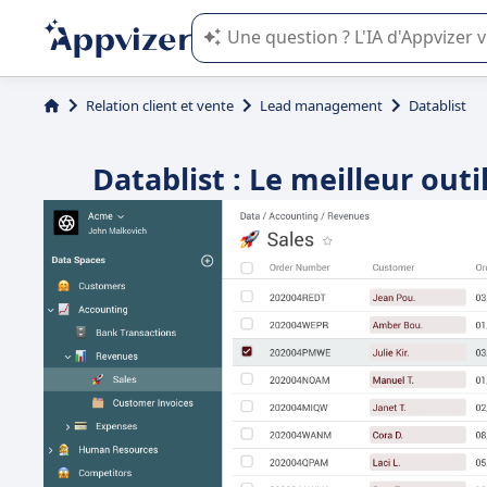
L'IA de Appvizer vous guide dans l'uti
Relation client et vente
Lead management
Datablist
Datablist : Le meilleur outi