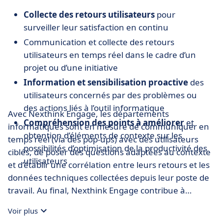
Collecte des retours utilisateurs
pour
surveiller leur satisfaction en continu
Communication et collecte des retours
utilisateurs en temps réel dans le cadre d’un
projet ou d’une initiative
Information et sensibilisation proactive
des
utilisateurs concernés par des problèmes ou
des actions liés à l’outil informatique
Avec Nexthink Engage, les départements
Compréhension des points à améliorer
et
informatiques sont en mesure de communiquer en
obtention d’éléments de contexte sur les
temps réel (via des pop-ups) avec des utilisateurs
possibilités d’optimisation de la productivité des
ciblés, de poser des questions adaptées au contexte
utilisateurs
et d’établir une corrélation entre leurs retours et les
données techniques collectées depuis leur poste de
travail. Au final, Nexthink Engage contribue à
donner une visibilité complète sur l’expérience des
Voir plus
utilisateurs.