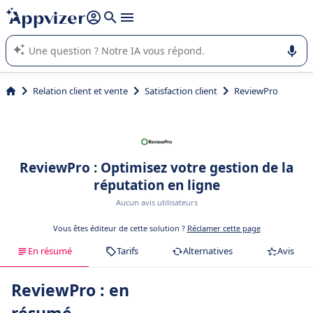
répondre (plusieurs lignes avec
shift + entrée
).
L'IA de Appvizer vous guide dans l'utilisation ou la sélection de
logiciel SaaS en entreprise.
Relation client et vente
Satisfaction client
ReviewPro
ReviewPro : Optimisez votre gestion de la
réputation en ligne
Aucun avis utilisateurs
Vous êtes éditeur de cette solution ?
Réclamer cette page
En résumé
Tarifs
Alternatives
Avis
ReviewPro : en