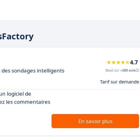
isFactory
4.7
c des sondages intelligents
Basé sur
+200 avis
Tarif sur demande
un logiciel de
érez les commentaires
En savoir plus