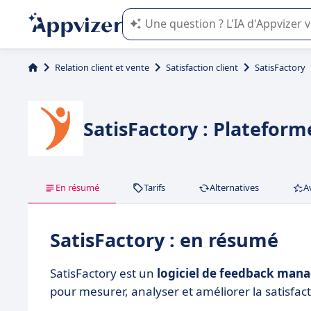
L'IA de Appvizer vous guide dans l'uti
Relation client et vente
Satisfaction client
SatisFactory
SatisFactory : Platefo
En résumé
Tarifs
Alternatives
A
SatisFactory : en résumé
SatisFactory est un
logiciel de feedback man
pour mesurer, analyser et améliorer la satisfact