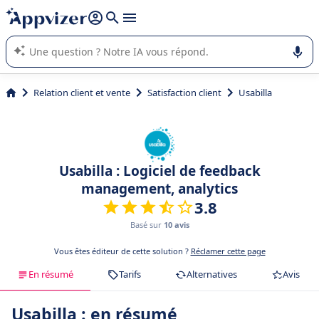
répondre (plusieurs lignes avec
shift + entrée
).
L'IA de Appvizer vous guide dans l'utilisation ou la sélection de
logiciel SaaS en entreprise.
Relation client et vente
Satisfaction client
Usabilla
Usabilla : Logiciel de feedback
management, analytics
3.8
Basé sur
10 avis
Vous êtes éditeur de cette solution ?
Réclamer cette page
En résumé
Tarifs
Alternatives
Avis
Usabilla : en résumé