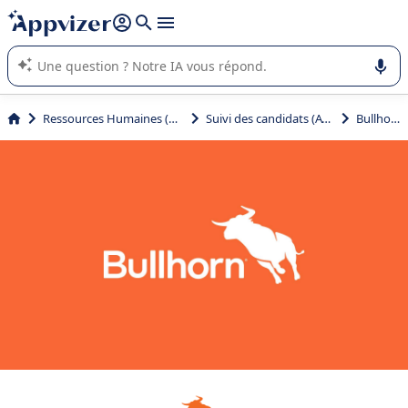
répondre (plusieurs lignes avec
shift + entrée
).
L'IA de Appvizer vous guide dans l'utilisation ou la sélection de
logiciel SaaS en entreprise.
Ressources Humaines (RH)
Suivi des candidats (ATS)
Bullhorn