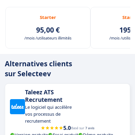
Starter
Stan
95,00 €
195,
/mois /utilisateurs illimités
/mois /utilisat
Alternatives clients
sur Selecteev
Taleez ATS
Recrutement
Le logiciel qui accélère
vos processus de
recrutement
5.0
Basé sur
7 avis
Version gratuite
Essai gratuit
Démo gratuite