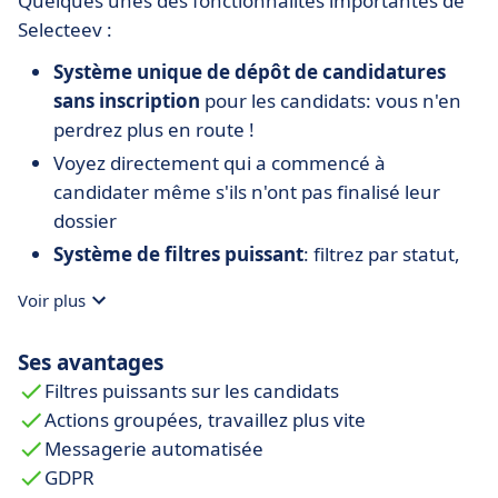
Quelques unes des fonctionnalités importantes de
Selecteev :
Système unique de dépôt de candidatures
sans inscription
pour les candidats: vous n'en
perdrez plus en route !
Voyez directement qui a commencé à
candidater même s'ils n'ont pas finalisé leur
dossier
Système de filtres puissant
: filtrez par statut,
tag, note ou même
par les réponses des
Voir plus
candidats à vos questions
Actions groupées
sur les candidats que vous
Ses avantages
avez filtrés : messages, changement de statut,
Filtres puissants sur les candidats
attribution à un évaluateur, etc.
Actions groupées, travaillez plus vite
Graphes de statistiques
pour voir en un clin
Messagerie automatisée
oeil où en sont vos candidatures
GDPR