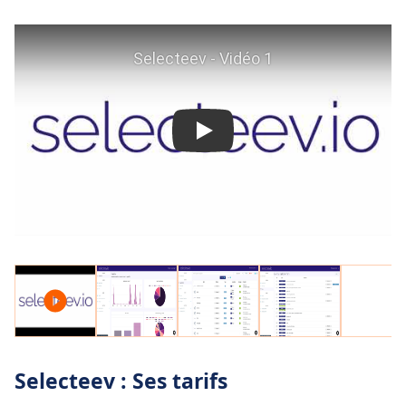
Messagerie sécurisée
entre les
organisateurs et les candidats
Plateforme
multilingue
Envoyez des
emails automatiques
au
candidats qui n'ont pas finalisé avant la cloture
de votre appel à projet
Selecteev : Ses tarifs