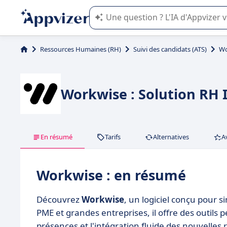
L'IA de Appvizer vous guide dans l'uti
Ressources Humaines (RH)
Suivi des candidats (ATS)
Wo
Workwise : Solution RH I
En résumé
Tarifs
Alternatives
A
Workwise : en résumé
Découvrez
Workwise
, un logiciel conçu pour 
PME et grandes entreprises, il offre des outils p
présences et l'intégration fluide des nouvelle