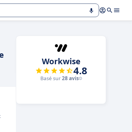
e
Workwise
4.8
Basé sur
28 avis
x
.