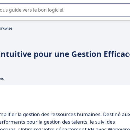
lisation ou la sélection de logiciel SaaS en entreprise.
rkwise
ntuitive pour une Gestion Efficac
vis
simplifier la gestion des ressources humaines. Destiné au
erformants pour la gestion des talents, le suivi des
s recrues. Optimisez votre département RH avec Workwise