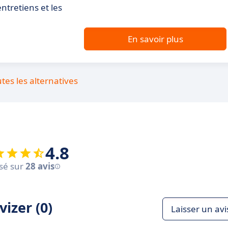
entretiens et les
En savoir plus
utes les alternatives
4.8
sé sur
28 avis
izer (0)
Laisser un avi