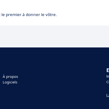
 le premier à donner le vôtre.
E
M
À propos
C
Logiciels
L