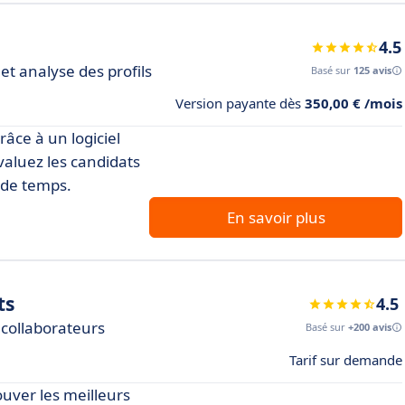
4.5
 et analyse des profils
Basé sur
125 avis
Version payante dès
350,00 € /mois
râce à un logiciel
valuez les candidats
 de temps.
En savoir plus
ts
4.5
 collaborateurs
Basé sur
+200 avis
Tarif sur demande
uver les meilleurs