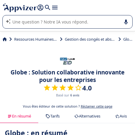
répondre (plusieurs lignes avec
shift + entrée
).
L'IA de Appvizer vous guide dans l'utilisation ou la sélection de
logiciel SaaS en entreprise.
Ressources Humaines (RH)
Gestion des congés et absences
Globe
Globe : Solution collaborative innovante
pour les entreprises
4.0
Basé sur
6 avis
Vous êtes éditeur de cette solution ?
Réclamer cette page
En résumé
Tarifs
Alternatives
Avis
Globe : en résumé