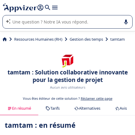
répondre (plusieurs lignes avec
shift + entrée
).
L'IA de Appvizer vous guide dans l'utilisation ou la sélection de
logiciel SaaS en entreprise.
Ressources Humaines (RH)
Gestion des temps
tamtam
tamtam : Solution collaborative innovante
pour la gestion de projet
Aucun avis utilisateurs
Vous êtes éditeur de cette solution ?
Réclamer cette page
En résumé
Tarifs
Alternatives
Avis
tamtam : en résumé