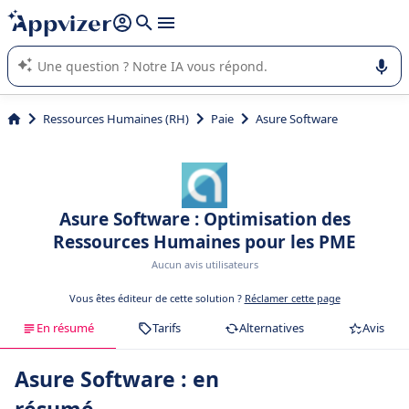
répondre (plusieurs lignes avec
shift + entrée
).
L'IA de Appvizer vous guide dans l'utilisation ou la sélection de
logiciel SaaS en entreprise.
Ressources Humaines (RH)
Paie
Asure Software
Asure Software : Optimisation des
Ressources Humaines pour les PME
Aucun avis utilisateurs
Vous êtes éditeur de cette solution ?
Réclamer cette page
En résumé
Tarifs
Alternatives
Avis
Asure Software : en