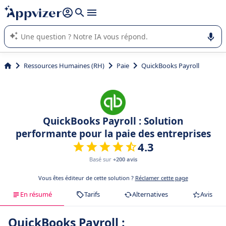
répondre (plusieurs lignes avec
shift + entrée
).
L'IA de Appvizer vous guide dans l'utilisation ou la sélection de
logiciel SaaS en entreprise.
Ressources Humaines (RH)
Paie
QuickBooks Payroll
QuickBooks Payroll : Solution
performante pour la paie des entreprises
4.3
Basé sur
+200 avis
Vous êtes éditeur de cette solution ?
Réclamer cette page
En résumé
Tarifs
Alternatives
Avis
QuickBooks Payroll :