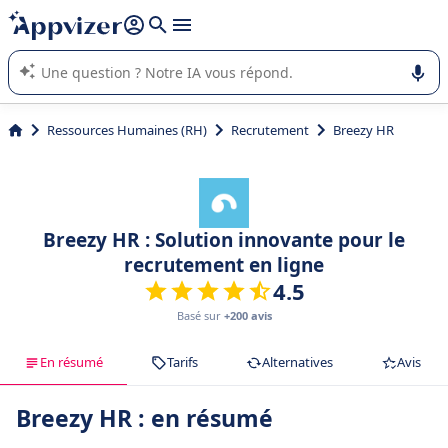
répondre (plusieurs lignes avec
shift + entrée
).
L'IA de Appvizer vous guide dans l'utilisation ou la sélection de
logiciel SaaS en entreprise.
Ressources Humaines (RH)
Recrutement
Breezy HR
Breezy HR : Solution innovante pour le
recrutement en ligne
4.5
Basé sur
+200 avis
En résumé
Tarifs
Alternatives
Avis
Breezy HR : en résumé