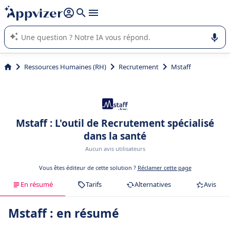
répondre (plusieurs lignes avec
shift + entrée
).
L'IA de Appvizer vous guide dans l'utilisation ou la sélection de
logiciel SaaS en entreprise.
Ressources Humaines (RH)
Recrutement
Mstaff
Mstaff : L'outil de Recrutement spécialisé
dans la santé
Aucun avis utilisateurs
Vous êtes éditeur de cette solution ?
Réclamer cette page
En résumé
Tarifs
Alternatives
Avis
Mstaff : en résumé