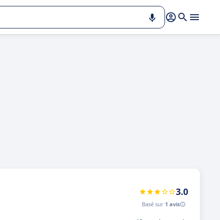
à
3.0
Basé sur
1 avis