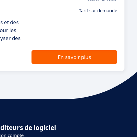
Tarif sur demande
es et des
our les
lyser des
En savoir plus
diteurs de logiciel
on compte