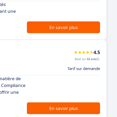
tés
rant une
En savoir plus
4.5
Basé sur
62 avis
Tarif sur demande
 matière de
ue Compliance
offrir une
En savoir plus