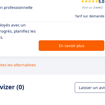
5.0
on professionnelle
Basé sur
2 avis
Tarif sur demande
ployés avec un
rogrès, planifiez les
s.
En savoir plus
utes les alternatives
izer (0)
Laisser un avi