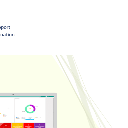
pport
mation