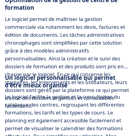
Optimisation de la gestion de centre de
formation
Le logiciel permet de maîtriser la gestion
commerciale via notamment les devis, factures et
édition de documents. Les tâches administratives
chronophages sont simplifiées par cette solution
grâce à des modèles administratifs
personnalisables. Ainsi la création et le suivi des
dossiers de formation et des produits sont pris en
charge par le logiciel. En ce qui concerne les
Un logiciel personnalisable qui permet
stagiaires, les intervenants et les utilisateurs, leurs
d'être mieux organisé
dossiers sont gérés par la plateforme ce qui permet
Le logiciel facilite la gestion et la consultation du
d'avoir des dossiers organisés et consultables
catalogue des centres, regroupant les différentes
facilement.
formations, les tarifs et les types de cours. Le
planning est également accessible facilement et
permet de visualiser le calendrier des formations