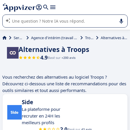
répondre (plusieurs lignes avec
shift + entrée
).
L'IA de Appvizer vous guide dans l'utilisation ou la sélection de
logiciel SaaS en entreprise.
Services
Agence d'intérim (travail temporaire)
Troops
Alternatives à Troops
Alternatives à Troops
4.9
Basé sur
+200 avis
Vous recherchez des alternatives au logiciel Troops ?
Découvrez ci-dessous une liste de recommandations pour des
outils similaires et tout aussi performants.
Side
La plateforme pour
recruter en 24H les
meilleurs profils
2.0
Basé sur
43 avis