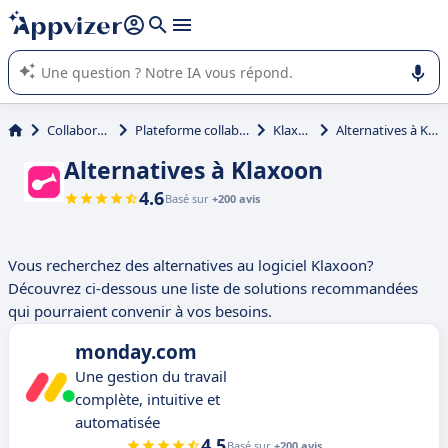
répondre (plusieurs lignes avec
shift + entrée
).
L'IA de Appvizer vous guide dans l'utilisation ou la sélection de
logiciel SaaS en entreprise.
Collaboration
Plateforme collaborative
Klaxoon
Alternatives à Klaxoon
Alternatives à Klaxoon
4.6
Basé sur
+200 avis
Vous recherchez des alternatives au logiciel Klaxoon?
Découvrez ci-dessous une liste de solutions recommandées
qui pourraient convenir à vos besoins.
monday.com
Une gestion du travail
complète, intuitive et
automatisée
4.5
Basé sur
+200 avis