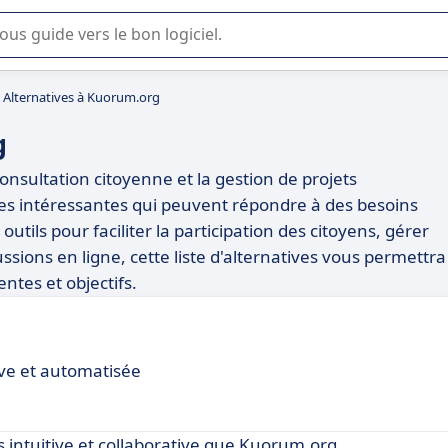
lisation ou la sélection de logiciel SaaS en entreprise.
Alternatives à Kuorum.org
g
nsultation citoyenne et la gestion de projets
atives intéressantes qui peuvent répondre à des besoins
utils pour faciliter la participation des citoyens, gérer
ions en ligne, cette liste d'alternatives vous permettra
entes et objectifs.
ive et automatisée
 intuitive et collaborative que Kuorum.org.