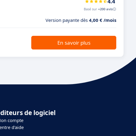
4.4
Basé sur
+200 avis
Version payante dès
4,00 € /mois
En savoir plus
diteurs de logiciel
on compte
entre d'aide