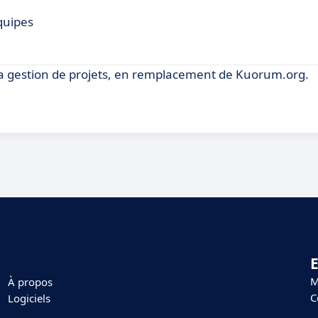
quipes
la gestion de projets, en remplacement de Kuorum.org.
E
M
À propos
C
Logiciels