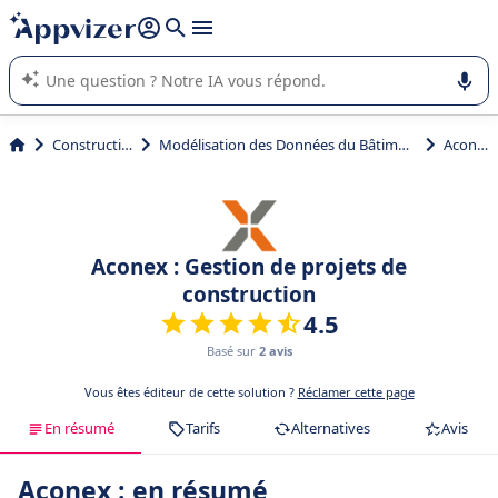
répondre (plusieurs lignes avec
shift + entrée
).
L'IA de Appvizer vous guide dans l'utilisation ou la sélection de
logiciel SaaS en entreprise.
Construction
Modélisation des Données du Bâtiment (BIM)
Aconex
Aconex : Gestion de projets de
construction
4.5
Basé sur
2 avis
Vous êtes éditeur de cette solution ?
Réclamer cette page
En résumé
Tarifs
Alternatives
Avis
Aconex : en résumé