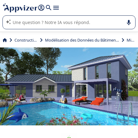
répondre (plusieurs lignes avec
shift + entrée
).
L'IA de Appvizer vous guide dans l'utilisation ou la sélection de
logiciel SaaS en entreprise.
Construction
Modélisation des Données du Bâtiment (BIM)
Miao