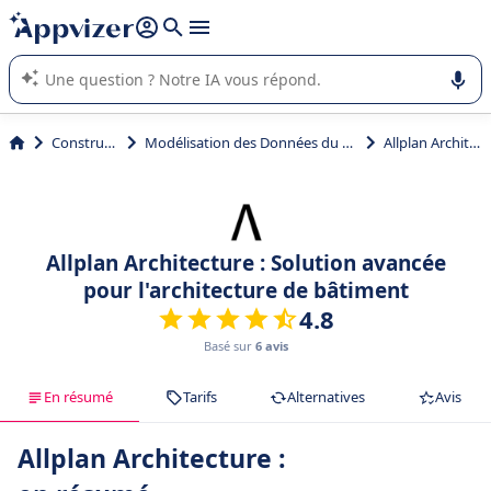
répondre (plusieurs lignes avec
shift + entrée
).
L'IA de Appvizer vous guide dans l'utilisation ou la sélection de
logiciel SaaS en entreprise.
Construction
Modélisation des Données du Bâtiment (BIM)
Allplan Architecture
Allplan Architecture : Solution avancée
pour l'architecture de bâtiment
4.8
Basé sur
6 avis
En résumé
Tarifs
Alternatives
Avis
Allplan Architecture :