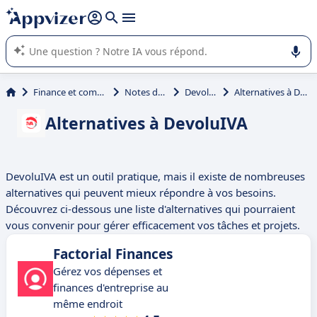
répondre (plusieurs lignes avec
shift + entrée
).
L'IA de Appvizer vous guide dans l'utilisation ou la sélection de
logiciel SaaS en entreprise.
Finance et comptabilité
Notes de frais
DevoluIVA
Alternatives à DevoluIVA
Alternatives à DevoluIVA
DevoluIVA est un outil pratique, mais il existe de nombreuses
alternatives qui peuvent mieux répondre à vos besoins.
Découvrez ci-dessous une liste d'alternatives qui pourraient
vous convenir pour gérer efficacement vos tâches et projets.
Factorial Finances
Gérez vos dépenses et
finances d'entreprise au
même endroit