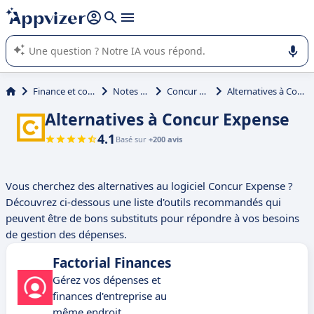
répondre (plusieurs lignes avec
shift + entrée
).
L'IA de Appvizer vous guide dans l'utilisation ou la sélection de
logiciel SaaS en entreprise.
Finance et comptabilité
Notes de frais
Concur Expense
Alternatives à Concur Expense
Alternatives à Concur Expense
4.1
Basé sur
+200 avis
Vous cherchez des alternatives au logiciel Concur Expense ?
Découvrez ci-dessous une liste d'outils recommandés qui
peuvent être de bons substituts pour répondre à vos besoins
de gestion des dépenses.
Factorial Finances
Gérez vos dépenses et
finances d'entreprise au
même endroit