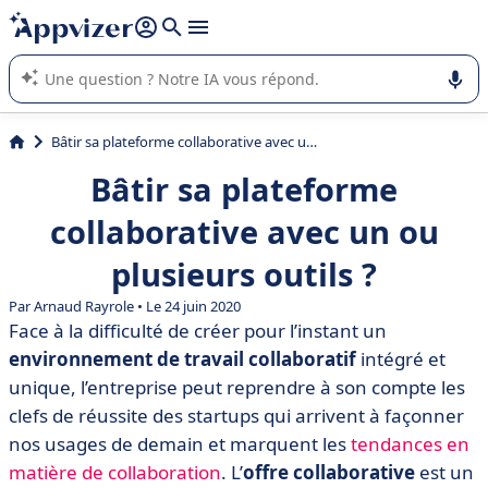
répondre (plusieurs lignes avec
shift + entrée
).
L'IA de Appvizer vous guide dans l'utilisation ou la sélection de
logiciel SaaS en entreprise.
Bâtir sa plateforme collaborative avec un ou plusieurs outils ?
Bâtir sa plateforme
collaborative avec un ou
plusieurs outils ?
Par
Arnaud Rayrole
• Le 24 juin 2020
Face à la difficulté de créer pour l’instant un
environnement de travail collaboratif
intégré et
unique, l’entreprise peut reprendre à son compte les
clefs de réussite des startups qui arrivent à façonner
nos usages de demain et marquent les
tendances en
matière de collaboration
. L’
offre collaborative
est un