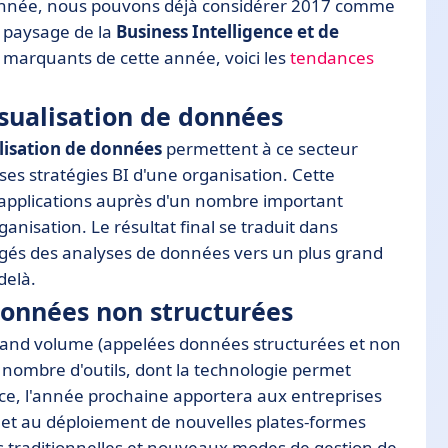
'année, nous pouvons déjà considérer 2017 comme
 paysage de la
Business Intelligence et de
 marquants de cette année, voici les
tendances
isualisation de données
lisation de données
permettent à ce secteur
es stratégies BI d'une organisation. Cette
d'applications auprès d'un nombre important
anisation. Le résultat final se traduit dans
rgés des analyses de données vers un plus grand
delà.
données non structurées
 grand volume (appelées données structurées et non
nombre d'outils, dont la technologie permet
ce, l'année prochaine apportera aux entreprises
ion et au déploiement de nouvelles plates-formes
es traditionnelles et nouveaux modes de gestion de