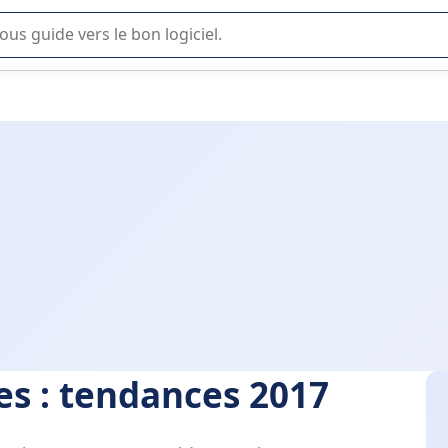
lisation ou la sélection de logiciel SaaS en entreprise.
es : tendances 2017