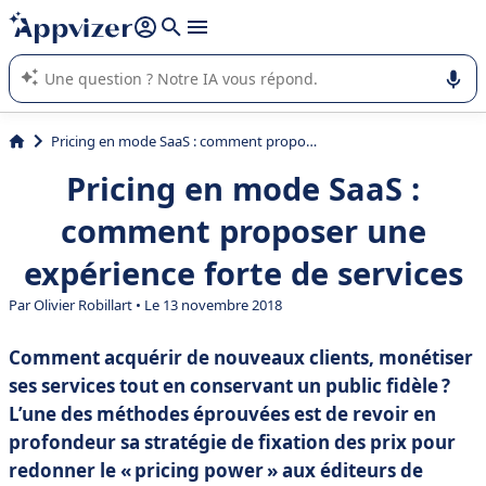
répondre (plusieurs lignes avec
shift + entrée
).
L'IA de Appvizer vous guide dans l'utilisation ou la sélection de
logiciel SaaS en entreprise.
Pricing en mode SaaS : comment proposer une expérience forte de services
Pricing en mode SaaS :
comment proposer une
expérience forte de services
Par
Olivier Robillart
• Le 13 novembre 2018
Comment acquérir de nouveaux clients, monétiser
ses services tout en conservant un public fidèle ?
L’une des méthodes éprouvées est de revoir en
profondeur sa stratégie de fixation des prix pour
redonner le « pricing power » aux éditeurs de