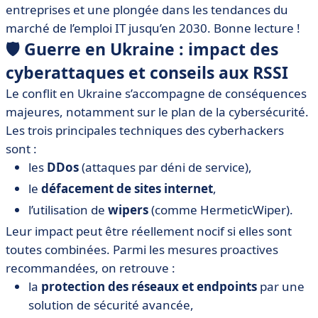
rapprocher les grands groupes et les start-up
entreprises et une plongée dans les tendances du
marché de l’emploi IT jusqu’en 2030. Bonne lecture !
• 🧲 Le marché de l’emploi IT attractif, mais tendu à
l’horizon 2030
🛡 Guerre en Ukraine : impact des
• 🌳 Climate Act : 300 entreprises, surtout dans la tech,
cyberattaques et conseils aux RSSI
réclament une réglementation plus contraignante
Le conflit en Ukraine s’accompagne de conséquences
• 🧑‍💻✨ La tech s’enlise, comment les DSI peuvent se
majeures, notamment sur le plan de la cybersécurité.
libérer ?
Les trois principales techniques des cyberhackers
sont :
les
DDos
(attaques par déni de service),
le
défacement de sites internet
,
l’utilisation de
wipers
(comme HermeticWiper).
Leur impact peut être réellement nocif si elles sont
toutes combinées. Parmi les mesures proactives
recommandées, on retrouve :
la
protection des réseaux et endpoints
par une
solution de sécurité avancée,