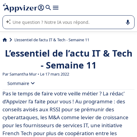
répondre (plusieurs lignes avec
shift + entrée
).
L'IA de Appvizer vous guide dans l'utilisation ou la sélection de
logiciel SaaS en entreprise.
L’essentiel de l’actu IT & Tech - Semaine 11
L’essentiel de l’actu IT & Tech
- Semaine 11
Par
Samantha Mur
• Le 17 mars 2022
Sommaire
Pas le temps de faire votre veille métier ? La rédac'
• 🛡 Guerre en Ukraine : impact des cyberattaques et
d’Appvizer l’a faite pour vous ! Au programme : des
conseils aux RSSI
conseils avisés aux RSSI pour se prémunir des
• 🤝 Faute de croissance, les fournisseurs de services IT
cyberattaques, les M&A comme levier de croissance
se tournent vers les fusions-acquisitions
pour les fournisseurs de services IT, une initiative
• 🇫🇷 La French Tech Corporate Community veut
French Tech pour plus de coopération entre les