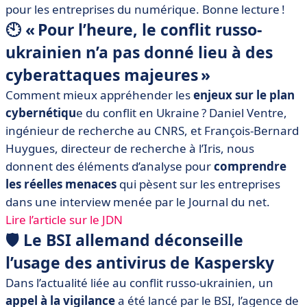
1er octobre 2022
pour les entreprises du numérique. Bonne lecture !
🕙 « Pour l’heure, le conflit russo-
• 🌱 Infrastructures 2022 : réduire ses émissions
carbone
ukrainien n’a pas donné lieu à des
• ✨ IT NIGHT, la 11e édition de la Nuit de l’Entreprise
cyberattaques majeures »
Numérique
Comment mieux appréhender les
enjeux sur le plan
cybernétiqu
e du conflit en Ukraine ? Daniel Ventre,
ingénieur de recherche au CNRS, et François-Bernard
Huygues, directeur de recherche à l’Iris, nous
donnent des éléments d’analyse pour
comprendre
les réelles menaces
qui pèsent sur les entreprises
dans une interview menée par le Journal du net.
Lire l’article sur le JDN
🛡 Le BSI allemand déconseille
l’usage des antivirus de Kaspersky
Dans l’actualité liée au conflit russo-ukrainien, un
appel à la vigilance
a été lancé par le BSI, l’agence de