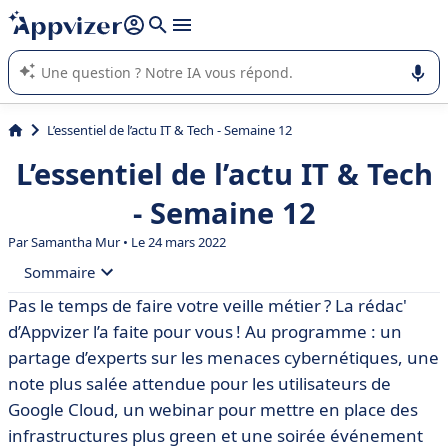
répondre (plusieurs lignes avec
shift + entrée
).
L'IA de Appvizer vous guide dans l'utilisation ou la sélection de
logiciel SaaS en entreprise.
L’essentiel de l’actu IT & Tech - Semaine 12
L’essentiel de l’actu IT & Tech
- Semaine 12
Par
Samantha Mur
• Le 24 mars 2022
Sommaire
Pas le temps de faire votre veille métier ? La rédac'
• 🕙 « Pour l’heure, le conflit russo-ukrainien n’a pas
d’Appvizer l’a faite pour vous ! Au programme : un
donné lieu à des cyberattaques majeures »
partage d’experts sur les menaces cybernétiques, une
• 🛡 Le BSI allemand déconseille l’usage des antivirus
note plus salée attendue pour les utilisateurs de
de Kaspersky
Google Cloud, un webinar pour mettre en place des
• 💰 La facture va s’alourdir chez Google Cloud au
infrastructures plus green et une soirée événement