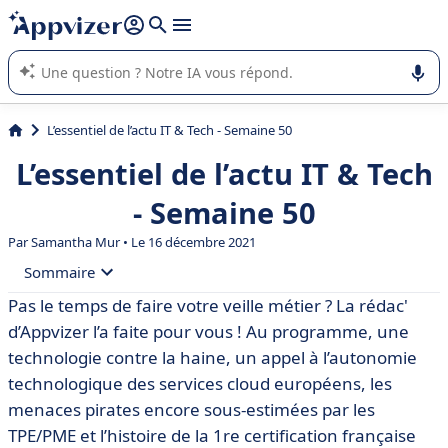
répondre (plusieurs lignes avec
shift + entrée
).
L'IA de Appvizer vous guide dans l'utilisation ou la sélection de
logiciel SaaS en entreprise.
L’essentiel de l’actu IT & Tech - Semaine 50
L’essentiel de l’actu IT & Tech
- Semaine 50
Par
Samantha Mur
• Le 16 décembre 2021
Sommaire
Pas le temps de faire votre veille métier ? La rédac'
• ⚡️ Facebook déploie une nouvelle IA anti-discours
d’Appvizer l’a faite pour vous ! Au programme, une
haineux
technologie contre la haine, un appel à l’autonomie
• ☁️ Euclidia appelle à un moratoire sur les stratégies
technologique des services cloud européens, les
nationales pour le cloud
menaces pirates encore sous-estimées par les
• 🏴‍☠️ [Étude] Les TPE et PME surestiment leur niveau de
TPE/PME et l’histoire de la 1re certification française