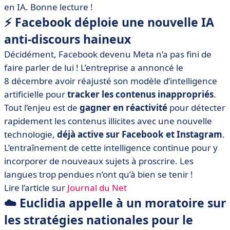
protection face aux cyberattaques
en IA. Bonne lecture !
⚡️ Facebook déploie une nouvelle IA
• 🔐 Les dépenses dans les solutions de sécurité dans le
cloud devraient augmenter en 2022
anti-discours haineux
• 🍷 2021 est encore un mauvais cru pour la diversité
Décidément, Facebook devenu Meta n’a pas fini de
dans la Tech européenne
faire parler de lui ! L’entreprise a annoncé le
• 🦾 [L’instant tech] Comment Axionable a obtenu la
8 décembre avoir réajusté son modèle d’intelligence
première certification française en IA
artificielle pour
tracker les contenus inappropriés
.
• 🇫🇷 OVHCloud dans le SBF120 : un premier pas vers
Tout l’enjeu est de
gagner en réactivité
pour détecter
le CAC40 pour une startup de la French Tech ?
rapidement les contenus illicites avec une nouvelle
technologie,
déjà active sur Facebook et Instagram
.
L’entraînement de cette intelligence continue pour y
incorporer de nouveaux sujets à proscrire. Les
langues trop pendues n’ont qu’à bien se tenir !
Lire l’article sur
Journal du Net
☁️ Euclidia appelle à un moratoire sur
les stratégies nationales pour le