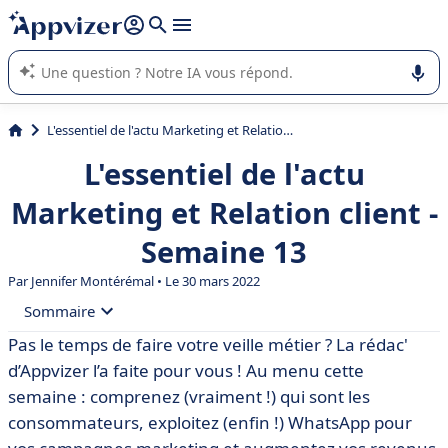
répondre (plusieurs lignes avec
shift + entrée
).
L'IA de Appvizer vous guide dans l'utilisation ou la sélection de
logiciel SaaS en entreprise.
L'essentiel de l'actu Marketing et Relation client - Semaine 13
L'essentiel de l'actu
Marketing et Relation client -
Semaine 13
Par
Jennifer Montérémal
• Le 30 mars 2022
Sommaire
Pas le temps de faire votre veille métier ? La rédac'
• 👛 [Enquête] Les nouveaux visages du
d’Appvizer l’a faite pour vous ! Au menu cette
« consommateur citoyen »
semaine : comprenez (vraiment !) qui sont les
• 🔎 WhatsApp, le nouveau canal marketing à surveiller
consommateurs, exploitez (enfin !) WhatsApp pour
en 2022 ?