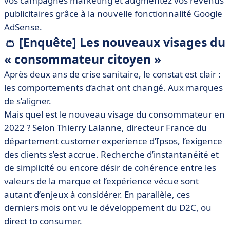
vos campagnes marketing et augmentez vos revenus
• 📈 Google AdSense : cette nouvelle fonctionnalité
publicitaires grâce à la nouvelle fonctionnalité Google
peut augmenter vos revenus publicitaires
AdSense.
👛 [Enquête] Les nouveaux visages du
• 🤳 Marketing d’influence : Instagram est-il menacé
par TikTok ?
« consommateur citoyen »
Après deux ans de crise sanitaire, le constat est clair :
les comportements d’achat ont changé. Aux marques
de s’aligner.
Mais quel est le nouveau visage du consommateur en
2022 ? Selon Thierry Lalanne, directeur France du
département customer experience d’Ipsos, l’exigence
des clients s’est accrue. Recherche d’instantanéité et
de simplicité ou encore désir de cohérence entre les
valeurs de la marque et l’expérience vécue sont
autant d’enjeux à considérer. En parallèle, ces
derniers mois ont vu le développement du D2C, ou
direct to consumer.