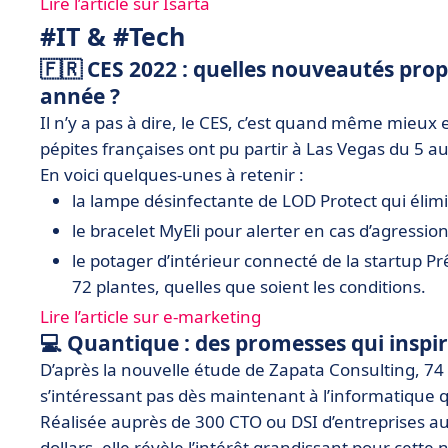
Lire l’article sur Isarta
#IT & #Tech
🇫🇷 CES 2022 : quelles nouveautés prop
année ?
Il n’y a pas à dire, le CES, c’est quand même mieux e
pépites françaises ont pu partir à Las Vegas du 5 au
En voici quelques-unes à retenir :
la lampe désinfectante de LOD Protect qui élimi
le bracelet MyEli pour alerter en cas d’agression
le potager d’intérieur connecté de la startup P
72 plantes, quelles que soient les conditions.
Lire l’article sur e-marketing
💻 Quantique : des promesses qui inspir
D’après la nouvelle étude de Zapata Consulting, 74
s’intéressant pas dès maintenant à l’informatique 
Réalisée auprès de 300 CTO ou DSI d’entreprises au 
dollars, elle révèle l’intérêt grandissant pour cette