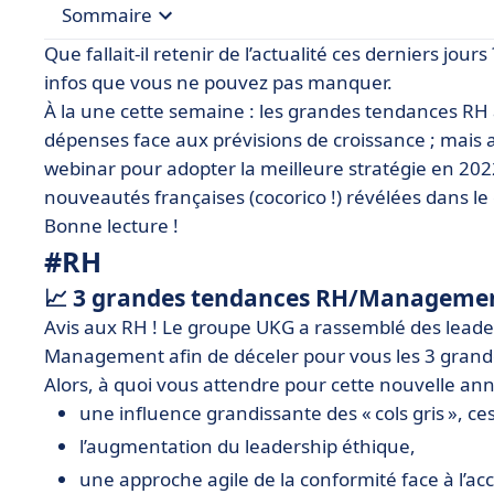
Sommaire
Que fallait-il retenir de l’actualité ces derniers jou
• #RH
infos que vous ne pouvez pas manquer.
À la une cette semaine : les grandes tendances RH 
• #Comptabilité
dépenses face aux prévisions de croissance ; mais 
• #Marketing
webinar pour adopter la meilleure stratégie en 2022 
• #IT & #Tech
nouveautés françaises (cocorico !) révélées dans le
Bonne lecture !
#RH
📈 3 grandes tendances RH/Management
Avis aux RH ! Le groupe UKG a rassemblé des leader
Management afin de déceler pour vous les 3 grand
Alors, à quoi vous attendre pour cette nouvelle ann
une influence grandissante des « cols gris », 
l’augmentation du leadership éthique,
une approche agile de la conformité face à l’a